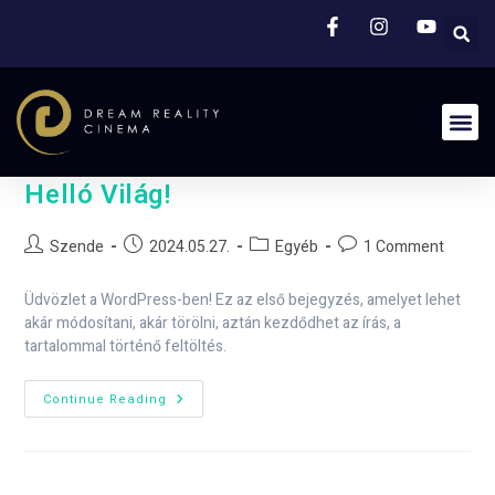
Helló Világ!
Szende
2024.05.27.
Egyéb
1 Comment
Üdvözlet a WordPress-ben! Ez az első bejegyzés, amelyet lehet
akár módosítani, akár törölni, aztán kezdődhet az írás, a
tartalommal történő feltöltés.
Continue Reading