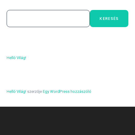
Keresés
KERESÉS
Legutóbbi bejegyzések
Helló Világ!
Legutóbbi hozzászólások
Helló Világ!
szerzője
Egy WordPress hozzászóló