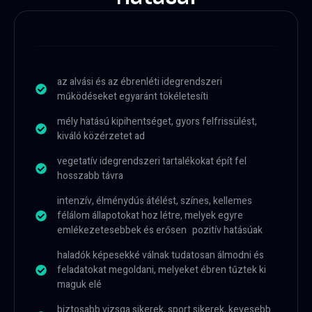
az alvási és az ébrenléti idegrendszeri
működéseket egyaránt tökéletesíti
mély hatású kipihentséget, gyors felfrissülést,
kiváló közérzetet ad
vegetatív idegrendszeri tartalékokat épít fel
hosszabb távra
intenzív, élménydús átélést, színes, kellemes
félálom állapotokat hoz létre, melyek egyre
emlékezetesebbek és erősen pozitív hatásúak
haladók képesekké válnak tudatosan álmodni és
feladatokat megoldani, melyeket ébren tűztek ki
maguk elé
biztosabb vizsga sikerek, sport sikerek, kevesebb