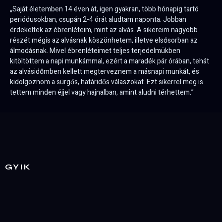
„Saját életemben 14 éven át, igen gyakran, több hónapig tartó
periódusokban, csupán 2-4 órát aludtam naponta. Jobban
érdekeltek az ébrenléteim, mint az alvás. A sikereim nagyobb
részét mégis az alvásnak köszönhetem, illetve elsősorban az
álmodásnak. Mivel ébrenléteimet teljes terjedelmükben
kitöltöttem a napi munkámmal, ezért a maradék pár órában, tehát
az alvásidőmben kellett megterveznem a másnapi munkát, és
kidolgoznom a sürgős, határidős válaszokat. Ezt sikerrel meg is
tettem minden éjjel vagy hajnalban, amint aludni térhettem.”
GYIK