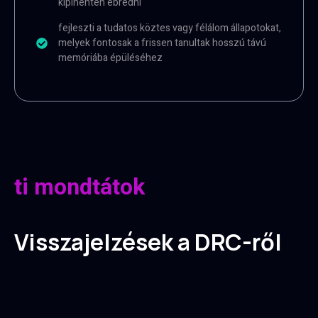
kipihenten ébredni
fejleszti a tudatos köztes vagy félálom állapotokat,
melyek fontosak a frissen tanultak hosszú távú
memóriába épüléséhez
ti mondtátok
Visszajelzések a DRC-ről