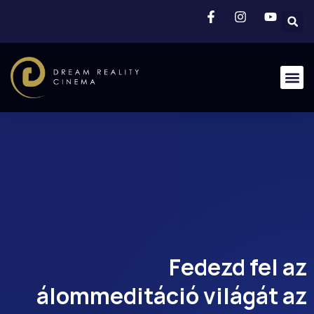
Fedezd fel az
álommeditáció világát az