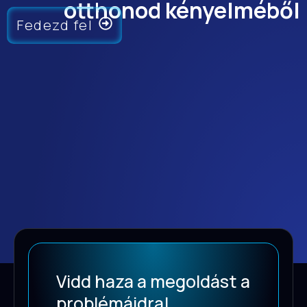
otthonod kényelméből
Fedezd fel
Vidd haza a megoldást a
problémáidra!