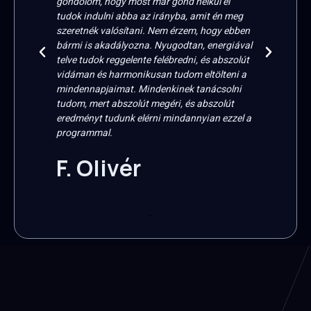
gondolom, hogy most már gond nélkül el
sokk
erül
tudok indulni abba az irányba, amit én meg
álma
szeretnék valósítani. Nem érzem, hogy ebben
De ez
lyan
bármi is akadályozna. Nyugodtan, energiával
N
 nem
telve tudok reggelente felébredni, és abszolút
 hogy
vidáman és harmonikusan tudom eltölteni a
s
mindennapjaimat. Mindenkinek tanácsolni
így.
tudom, mert abszolút megéri, és abszolút
eredményt tudunk elérni mindannyian ezzel a
programmal.
F. Olivér