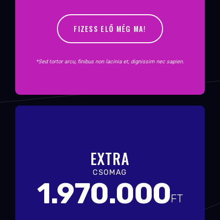
FIZESS ELŐ MÉG MA!
*Sed tortor arcu, finibus non lacinia et, dignissim nec sapien.
EXTRA
CSOMAG
1.970.000
FT