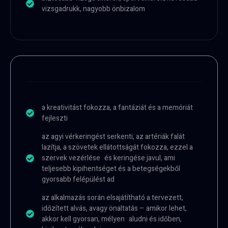
vizsgadrukk, nagyobb önbizalom
a kreativitást fokozza, a fantáziát és a memóriát
fejleszti
az agyi vérkeringést serkenti, az artériák falát
lazítja, a szövetek ellátottságát fokozza, ezzel a
szervek vezérlése és keringése javul, ami
teljesebb kipihentséget és a betegségekből
gyorsabb felépülést ad
az alkalmazás során elsajátítható a tervezett,
időzített alvás, avagy önaltatás – amikor lehet,
akkor kell gyorsan, mélyen aludni és időben,