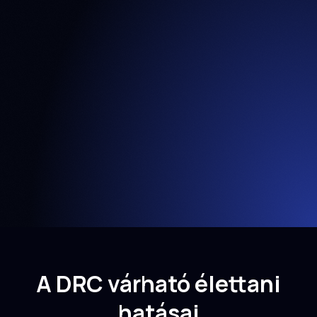
A DRC várható élettani
hatásai