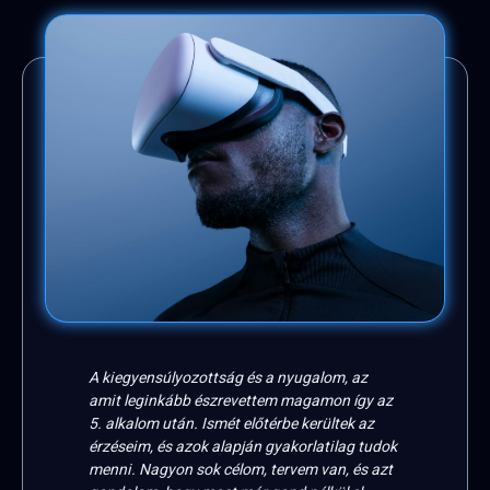
k
A kiegyensúlyozottság és a nyugalom, az
Most
kt,
amit leginkább észrevettem magamon így az
hozo
5. alkalom után. Ismét előtérbe kerültek az
enne
nem
érzéseim, és azok alapján gyakorlatilag tudok
sok 
menni. Nagyon sok célom, tervem van, és azt
alko